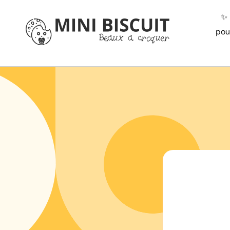
ET
PASSER
✨️
AU
CONTENU
pou