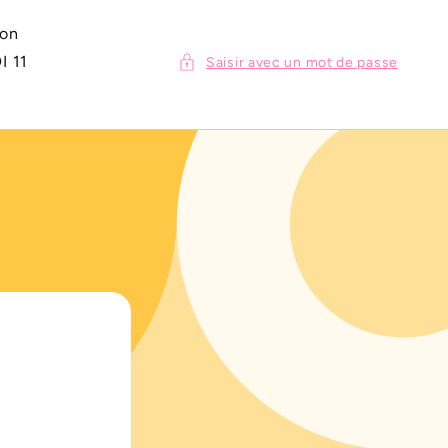
ion
I 11
Saisir avec un mot de passe