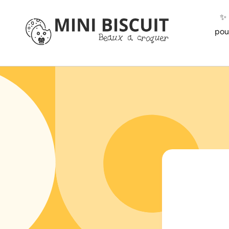
ET
PASSER
✨️
AU
CONTENU
pou