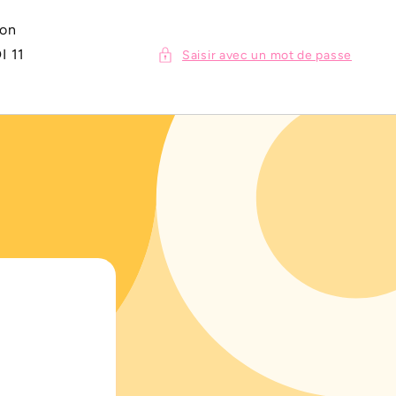
ion
I 11
Saisir avec un mot de passe