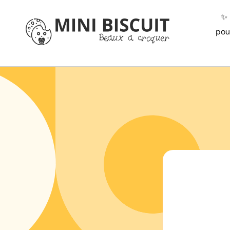
ET
PASSER
✨️
AU
CONTENU
pou