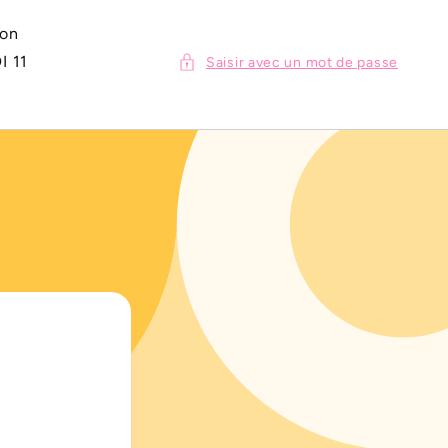
ion
I 11
Saisir avec un mot de passe