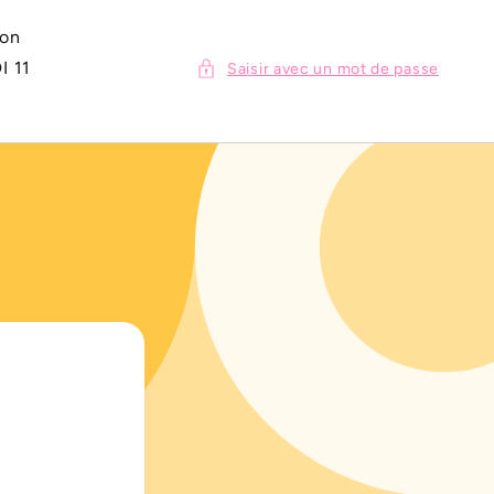
ion
I 11
Saisir avec un mot de passe