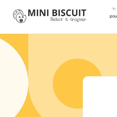
ET
PASSER
✨️
AU
CONTENU
pou