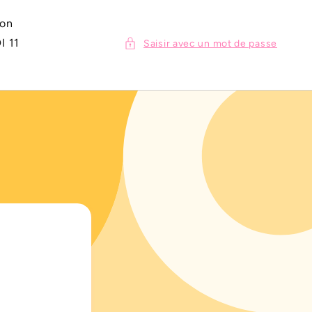
ion
I 11
Saisir avec un mot de passe