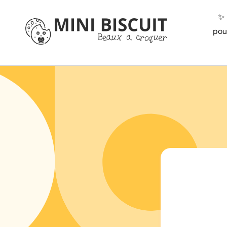
ET
PASSER
✨️
AU
CONTENU
pou