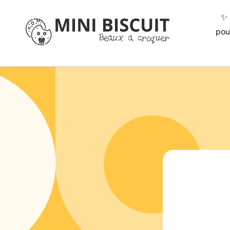
ET
PASSER
✨️
AU
CONTENU
pou