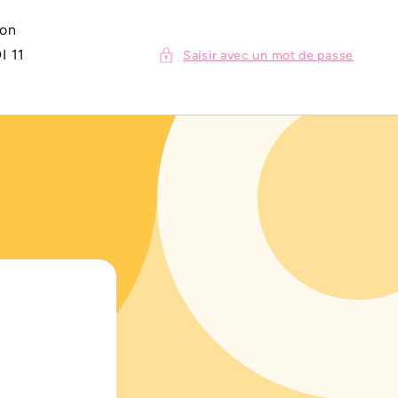
ion
I 11
Saisir avec un mot de passe