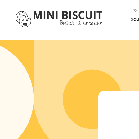
ET
PASSER
✨️
AU
CONTENU
pou