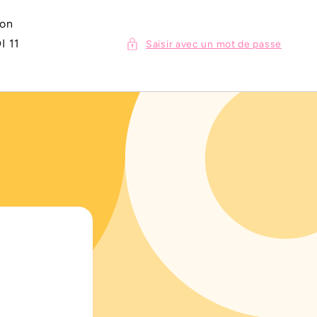
ion
I 11
Saisir avec un mot de passe